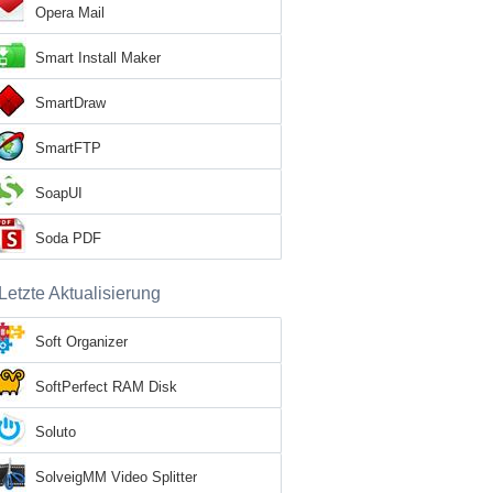
Opera Mail
Smart Install Maker
SmartDraw
SmartFTP
SoapUI
Soda PDF
Letzte Aktualisierung
Soft Organizer
SoftPerfect RAM Disk
Soluto
SolveigMM Video Splitter