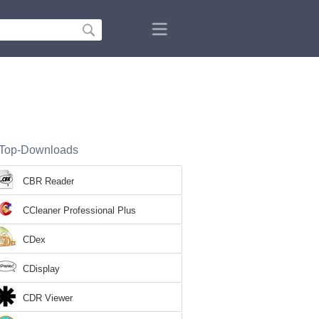
Top-Downloads
CBR Reader
CCleaner Professional Plus
CDex
CDisplay
CDR Viewer