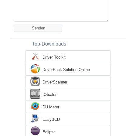
Top-Downloads
Driver Toolkit
DriverPack Solution Online
DriverScanner
DScaler
DU Meter
EasyBCD
Eclipse