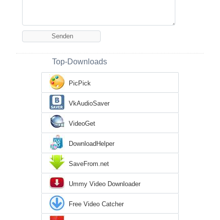
Top-Downloads
PicPick
VkAudioSaver
VideoGet
DownloadHelper
SaveFrom.net
Ummy Video Downloader
Free Video Catcher