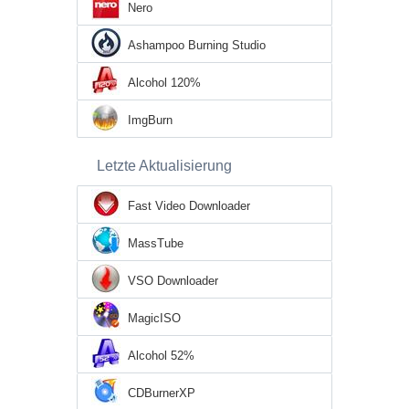
Nero
Ashampoo Burning Studio
Alcohol 120%
ImgBurn
Letzte Aktualisierung
Fast Video Downloader
MassTube
VSO Downloader
MagicISO
Alcohol 52%
CDBurnerXP