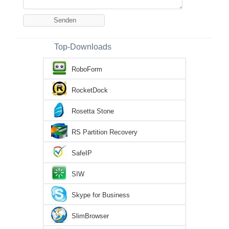
Top-Downloads
RoboForm
RocketDock
Rosetta Stone
RS Partition Recovery
SafeIP
SIW
Skype for Business
SlimBrowser