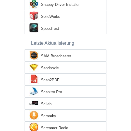
Snappy Driver Installer
SolidWorks
SpeedTest
Letzte Aktualisierung
SAM Broadcaster
Sandboxie
Scan2PDF
Scanitto Pro
Scilab
Scramby
Screamer Radio