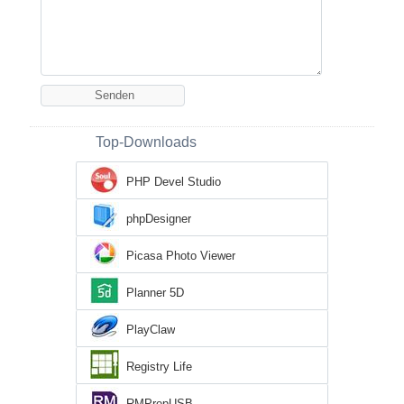
Top-Downloads
PHP Devel Studio
phpDesigner
Picasa Photo Viewer
Planner 5D
PlayClaw
Registry Life
RMPrepUSB