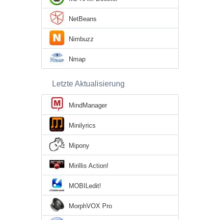
NetBeans
Nimbuzz
Nmap
Letzte Aktualisierung
MindManager
Minilyrics
Mipony
Mirillis Action!
MOBILedit!
MorphVOX Pro