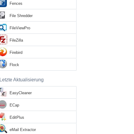
Fences
File Shredder
FileViewPro
FileZilla
Firebird
Flock
Letzte Aktualisierung
EasyCleaner
ECap
EditPlus
eMail Extractor